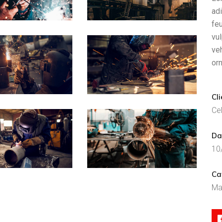
adi
feu
vul
ve
orn
Cli
Ce
Da
10
Ca
Ma