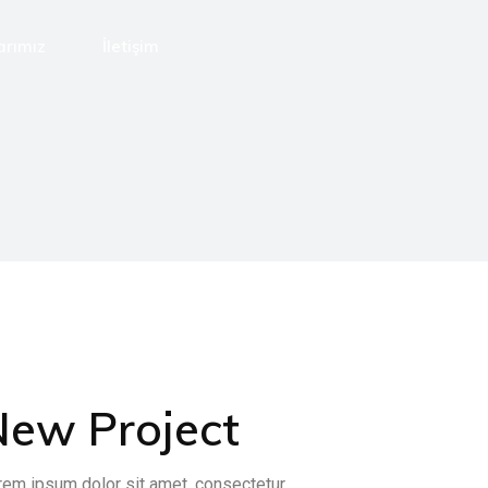
arımız
İletişim
New Project
rem ipsum dolor sit amet, consectetur