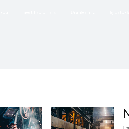
ızda
Sertifikalarımız
Ürünlerimiz
İş Ortakl
Lo